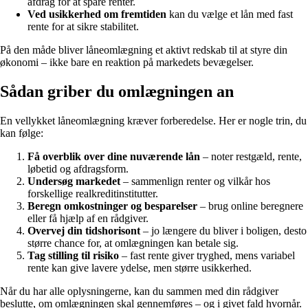
afdrag for at spare renter.
Ved usikkerhed om fremtiden
kan du vælge et lån med fast
rente for at sikre stabilitet.
På den måde bliver låneomlægning et aktivt redskab til at styre din
økonomi – ikke bare en reaktion på markedets bevægelser.
Sådan griber du omlægningen an
En vellykket låneomlægning kræver forberedelse. Her er nogle trin, du
kan følge:
Få overblik over dine nuværende lån
– noter restgæld, rente,
løbetid og afdragsform.
Undersøg markedet
– sammenlign renter og vilkår hos
forskellige realkreditinstitutter.
Beregn omkostninger og besparelser
– brug online beregnere
eller få hjælp af en rådgiver.
Overvej din tidshorisont
– jo længere du bliver i boligen, desto
større chance for, at omlægningen kan betale sig.
Tag stilling til risiko
– fast rente giver tryghed, mens variabel
rente kan give lavere ydelse, men større usikkerhed.
Når du har alle oplysningerne, kan du sammen med din rådgiver
beslutte, om omlægningen skal gennemføres – og i givet fald hvornår.