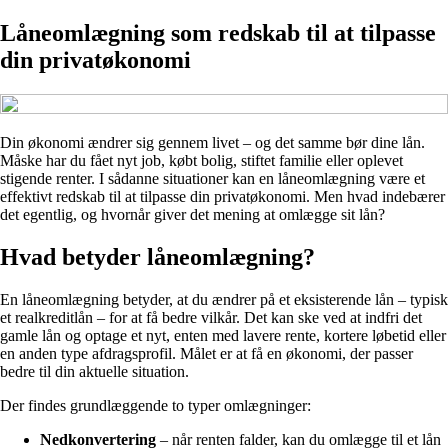
Låneomlægning som redskab til at tilpasse
din privatøkonomi
Din økonomi ændrer sig gennem livet – og det samme bør dine lån.
Måske har du fået nyt job, købt bolig, stiftet familie eller oplevet
stigende renter. I sådanne situationer kan en låneomlægning være et
effektivt redskab til at tilpasse din privatøkonomi. Men hvad indebærer
det egentlig, og hvornår giver det mening at omlægge sit lån?
Hvad betyder låneomlægning?
En låneomlægning betyder, at du ændrer på et eksisterende lån – typisk
et realkreditlån – for at få bedre vilkår. Det kan ske ved at indfri det
gamle lån og optage et nyt, enten med lavere rente, kortere løbetid eller
en anden type afdragsprofil. Målet er at få en økonomi, der passer
bedre til din aktuelle situation.
Der findes grundlæggende to typer omlægninger:
Nedkonvertering
– når renten falder, kan du omlægge til et lån