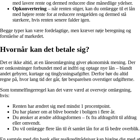
med lavere rente og dermed reducere dine månedlige ydelser.
Opkonvertering
– når renten stiger, kan du omlægge til et lån
med højere rente for at reducere restgælden og dermed stå
stærkere, hvis renten senere falder igen.
Begge typer kan være fordelagtige, men kræver nøje beregning og
forståelse af markedet.
Hvornår kan det betale sig?
Det er ikke altid, at en låneomlægning giver økonomisk mening. Der
er omkostninger forbundet med at indfri og optage nye lån – blandt
andet gebyrer, kurtage og tinglysningsafgifter. Derfor bør du altid
regne på, hvor lang tid der går, før besparelsen overstiger udgifterne.
Som tommelfingerregel kan det være værd at overveje omlægning,
hvis:
Renten har ændret sig med mindst 1 procentpoint.
Du har planer om at blive boende i boligen i flere år.
Du ønsker at ændre afdragsformen – fx fra afdragsfrit til afdrag
eller omvendt.
Du vil omlægge flere lån til ét samlet lån for at få bedre overblik.
En samtale med din bank eller realkreditrådgiver kan hjælpe dig med at