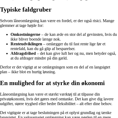
Typiske faldgruber
Selvom låneomlægning kan være en fordel, er der også risici. Mange
glemmer at tage højde for:
Omkostningerne
– de kan æde en stor del af gevinsten, hvis du
ikke bliver boende længe nok.
Renteudviklingen
– omlægger du til fast rente lige før et
rentefald, kan du gå glip af besparelser.
Afdragsfrihed
– det kan give luft her og nu, men betyder også,
at du afdrager mindre på din gæld.
Derfor er det vigtigt at se omlægningen som en del af en langsigtet
plan – ikke blot en hurtig løsning.
En mulighed for at styrke din økonomi
Låneomlægning kan være et stærkt værktøj til at tilpasse din
privatøkonomi, hvis det gøres med omtanke. Det kan give dig lavere
udgifter, større tryghed eller bedre fleksibilitet – alt efter dine behov.
Det vigtigste er at tage beslutningen på et oplyst grundlag og tænke
langsigtet. En velovervejet omlægning kan være nøglen til en mere